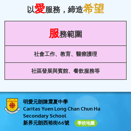
愛
希望
以
服務，締造
服
務範圍
社會工作、教育、醫療護理
社區發展與賓館、餐飲服務等
明愛元朗陳震夏中學
Caritas Yuen Long Chan Chun Ha
Secondary School
新界元朗西裕街66號
學校地圖