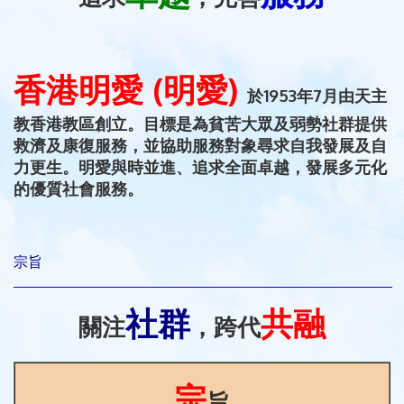
香港明愛 (明愛)
於1953年7月由天主
教香港教區創立。目標是為貧苦大眾及弱勢社群提供
救濟及康復服務，並協助服務對象尋求自我發展及自
力更生。明愛與時並進、追求全面卓越，發展多元化
的優質社會服務。
宗旨
社群
共融
關注
，跨代
宗
旨