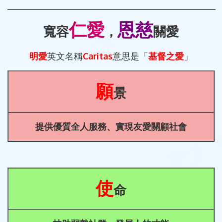
仁愛
恩慈
寬容
，
關
愛
明愛
英文名稱
Caritas
意思是「
基督之愛
」
願
景
提供優質全人服務、實現友愛關顧社會
使
命