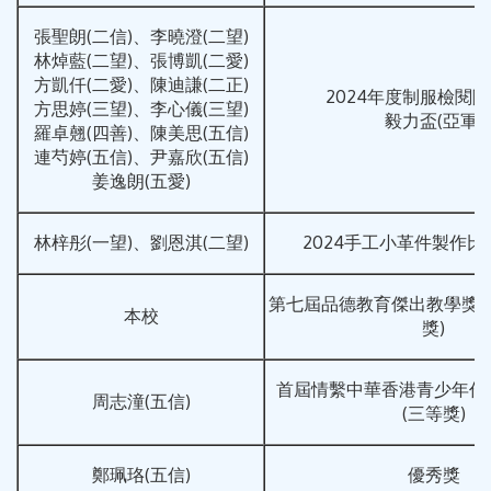
張聖朗(二信)、李曉澄(二望)
林焯藍(二望)、張博凱(二愛)
方凱仟(二愛)、陳迪謙(二正)
2024年度制服檢閱
方思婷(三望)、李心儀(三望)
毅力盃(亞軍)
羅卓翹(四善)、陳美思(五信)
連芍婷(五信)、尹嘉欣(五信)
姜逸朗(五愛)
林梓彤(一望)、劉恩淇(二望)
2024手工小革件製作比
第七屆品德教育傑出教學獎(202
本校
獎)
首屆情繫中華香港青少年作
周志潼(五信)
(三等獎)
鄭珮珞(五信)
優秀獎