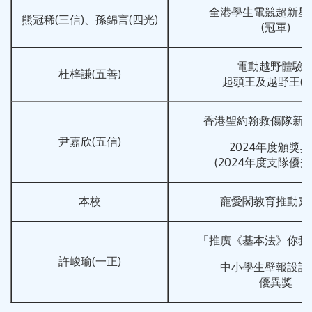
全港學生電競超新星
熊冠稀(三信)、孫錦言(四光)
(冠軍)
電動越野體驗
杜梓謙(五善)
起頭王及越野王(亞
香港聖約翰救傷隊新
尹嘉欣(五信)
2024年度頒獎
(2024年度支隊優秀
本校
寵愛閣教育推動嘉
「推廣《基本法》你我
許峻瑜(一正)
中小學生壁報設計
優異獎