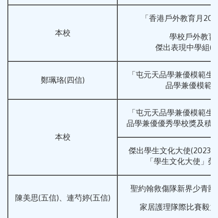
「香港戶外教育月202
本校
學校戶外教育
傑出表現中學組(銅
「屯元天品學兼優模範生選舉
鄭珮珞(四信)
品學兼優模範
「屯元天品學兼優模範生選舉
品學兼優優秀學校獎及積
本校
傑出學生文化大使(2023/
「學生文化大使」榮
聖約翰救傷隊新界少青團- 
陳美思(五信)、連芍婷(五信)
家居護理隊際比賽毅力盃