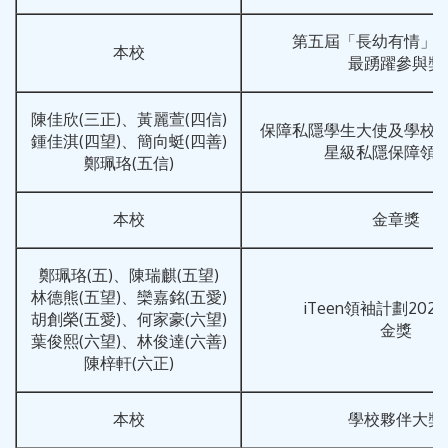
第五屆「長幼有情」
本校
最踴躍參與獎
陳佳欣(三正)、黃麗萱(四信)
保障私隱學生大使及學校
鍾佳淇(四望)、簡向蜓(四善)
星級私隱保障領
鄭珮珞(五信)
本校
金章獎
鄭珮珞(五)、陳瑞麒(五望)
林德熊(五望)、欒嘉銘(五愛)
iTeen領袖計劃2023-
胡創榮(五愛)、何家豪(六望)
金獎
葉俊熙(六望)、林俊達(六善)
陳梓軒(六正)
本校
學校夥伴大獎