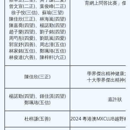
育網上問答比賽」傑
曾文宣(二正)、葉俊峰(二正)
徐子悅(三信)、蘇瑜(三望)
陳佳欣(三正)、林海嵐(四望)
陳嘉喬(四望)、楊諾勤(四望)
趙子樂(四望)、劉子銘(四望)
周芍彤(四愛)、劉凱嵐(四愛)
郭宣妤(四善)、周志潼(五信)
林家銘(五信)、鄭珮珞(五信)
林俊達(六善)、陳梓軒(六正)
學界傑出精神健康大
陳佳欣(三正)
十大學界傑出精神健
楊諾勤(四望)、鍾佳淇(四望)
嘉許狀
鄭珮珞(五信)
杜梓謙(五善)
2024 粵港澳MXCLUB越野