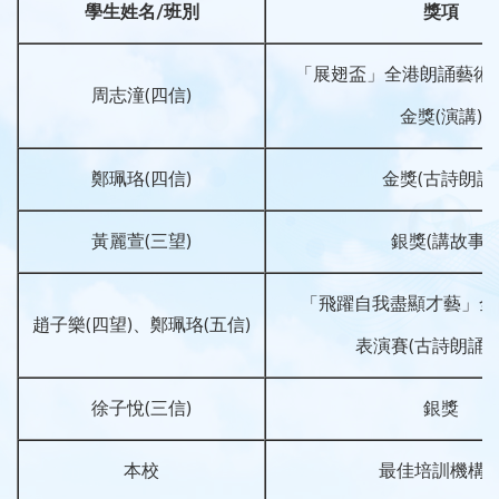
學生姓名
/
班別
獎項
「展翅盃」全港朗誦藝術表
周志潼(四信)
金獎(演講)
鄭珮珞(四信)
金獎(古詩朗誦
黃麗萱(三望)
銀獎(講故事)
「飛躍自我盡顯才藝」全
趙子樂(四望)、鄭珮珞(五信)
表演賽(古詩朗誦)
徐子悅(三信)
銀獎
本校
最佳培訓機構