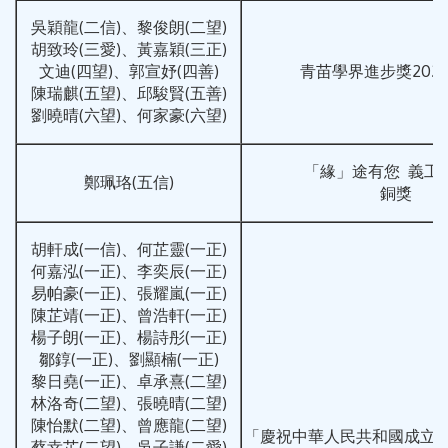
吳穎龍(二信)、黎俊朗(二望)
胡致玲(三愛)、黃嘉穎(三正)
文迪(四望)、郭宣妤(四善)
青苗學界進步獎2023-
陳瑞麒(五望)、邱駿賢(五善)
劉曉晴(六望)、何家豪(六望)
「緣」途有您 義工
鄭珮珞(五信)
銅獎
胡軒成(一信)、何芷靈(一正)
何嘉泓(一正)、李奕辰(一正)
易帕豪(一正)、張耀嵐(一正)
陳芷靖(一正)、曾浩軒(一正)
楊子朗(一正)、楊詩彤(一正)
鄒錞(一正)、劉顯楠(一正)
黎日堯(一正)、卓承熹(二望)
林洛奇(二望)、張曉晴(二望)
陳怡默(二望)、曾應龍(二望)
「慶祝中華人民共和國成立75
蔡幸芷(二望)、吳子謙(二愛)