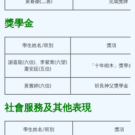
黃春榮(二善)
完成獎牌
獎學金
學生姓名/班別
獎項
謝嘉龍(六信)、李紫青(六望)
「十年樹木」獎學金
蕭安廷(五信)
黃雅婷(六信)
祈良神父獎學金
社會服務及其他表現
學生姓名/班別
獎項