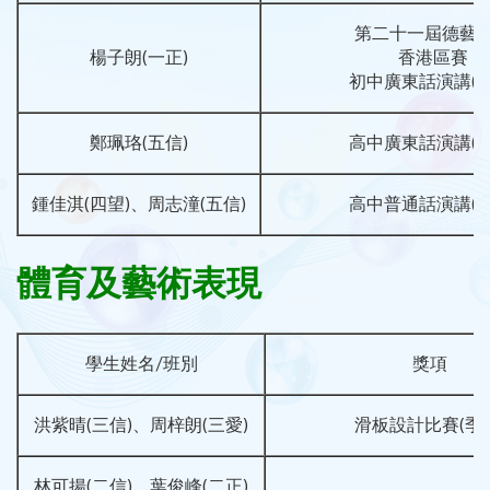
第二十一屆德藝
楊子朗(一正)
香港區賽
初中廣東話演講(冠
鄭珮珞(五信)
高中廣東話演講(冠
鍾佳淇(四望)、周志潼(五信)
高中普通話演講(冠
體育及藝術表現
學生姓名/班別
獎項
洪紫晴(三信)、周梓朗(三愛)
滑板設計比賽(季軍
林可揚(二信)、葉俊峰(二正)