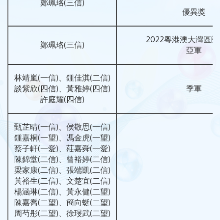
鄭珮珞(三信)
優異獎
2022粵港澳大灣區
鄭珮珞(三信)
亞軍
林靖嵐(一信)、鍾佳淇(二信)
談紫欣(四信)、黃雅婷(四信)
季軍
許庭耀(四信)
甄芷晴(一信)、侯敬思(一信)
鍾嘉桐(一望)、馮金虎(一望)
蔡子軒(一愛)、莊嘉舜(一愛)
陳錦堂(二信)、曾裕婷(二信)
梁家康(二信)、張端凱(二信)
黃裕生(二信)、文楚宜(二信)
楊涵琳(二信)、黃永健(二望)
陳嘉喬(二望)、簡向蜓(二望)
周芍彤(二望)、徐琝武(二望)