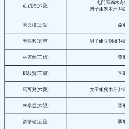
屯門區獨木舟繞標
莊穎浩(六愛)
男子組獨木舟(14歲
黃文竣(三愛)
亞軍
黃振興(五望)
男子組立划板(14歲
林家銘(三信)
亞軍
邱駿賢(三望)
季軍
馬可兒(六愛)
女子組獨木舟(14歲
林卓瑩(六望)
亞軍
劉倩瑜(五愛)
季軍