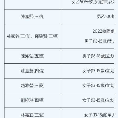
女乙50米蝶泳(冠軍)及2
陳嘉熙(三信)
男乙100蛙(
2022校際獨
林家銘(三信)、邱駿賢(三望)
男子(13-15歲)雙人
陳洛弘(五望)
男子(16-18歲)立划
莊嘉慧(四信)
女子(13-15歲)立划
趙雅瑩(三愛)
女子(13-15歲)立划
劉曉琳(四望)
女子(13-15歲)立划
林嘉宜(三愛)
女子(13-15歲)單人