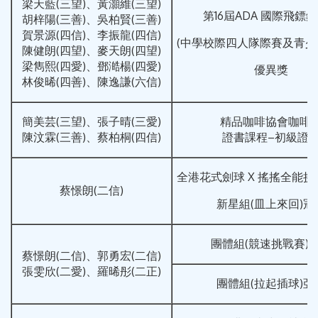
梁天藍(三望)、黃灝維(三望)
第16屆ADA 國際飛鏢
胡梓陽(三善)、吳柏賢(三善)
賀景源(四信)、李振龍(四信)
(中學校際四人隊際賽及青少年16
陳健朗(四望)、麥天朗(四望)
梁雋熙(四愛)、鄧澔楊(四愛)
優異獎
林俊晞(四善)、陳逸謙(六信)
簡美芸(三望)、張子晴(三愛)
精品咖啡協會咖啡
陳汶霖(三善)、蔡柏桐(四信)
證書課程–初級證
全港花式劍球 X 搖搖全能挑戰
蔡憬朗(二信)
新星組(皿上來回)冠
團體組(競速挑戰賽)
蔡憬朗(二信)、郭勇宏(二信)
張雯欣(二愛)、羅晞彤(二正)
團體組(拉起插球)亞