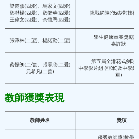
梁雋熙(四愛)、馬家文(四愛)
鄧澔楊(四愛)、鄧健華(四愛)
挑戰網陣(低結構)技術
王偉文(四愛)、余愷恩(四愛)
學生健康軍團獎勵計
張澤林(二望)、楊諾勤(二望)
嘉許狀
第五屆全港花式劍球
蔡憬朗(二信)、張雯欣(二愛)
中學影片組 (亞軍)及中學組
元希凡(二善)
軍)
教師獲獎表現
教師姓名
獎項
優秀教師獎(教學研