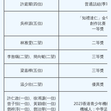
許庭耀(四信)
普通話組(季軍)
「知禮達仁」金句
吳梓源(五信)
創作比賽
一等獎
林雅雯(二望)
二等獎
李敖颻(二望)、簡向蜓(二望)
三等獎
梁嘉樺(五信)
三等獎
温少欣(二望)
優異獎
許仁政(一信)、徐溥謙(一信)
曾子恒(一信)、黃穎瞳(一信)
2023香港青少年機
鄧梓淳(一信)、鄧治華(一信)
機械人：中學足