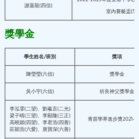
謝嘉龍(四信)
室內賽艇盃(50
獎學金
學生姓名
/
班別
獎項
陳瑩瑩(六信)
獎學金
吳小宇(六信)
祈良神父獎學金
李泓霏(二望)、劉羲言(二光)
梁子晴(三望)、李顯隆(三正)
青苗學界進步獎2021-20
高曉穎(四望)、李君浩(四善)
莊穎浩(六愛)、唐寶深(六善)