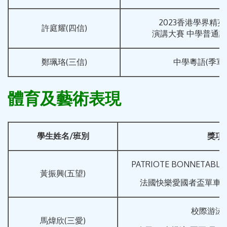
2023香港學界精
許庭耀(四信)
演講大賽 中學普通話
鄭珮珞(三信)
中學粵語(季軍)
體育及藝術表現
學生姓名
/
班別
獎項
PATRIOTE BONNETABLE 
黃振興(五望)
法國快樂愛國者盃單車項
校際游泳
馬煒欣(三愛)