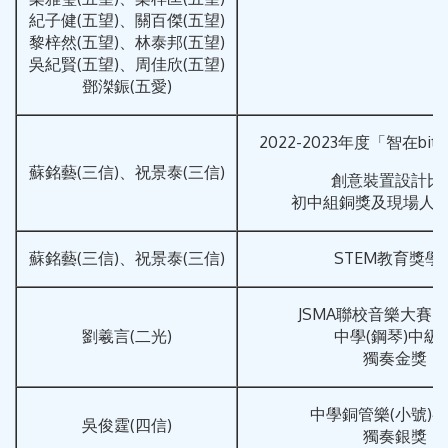
紀子健(五望)、關百傑(五望)
黎梓然(五望)、林泰邦(五望)
吳紀賢(五望)、周佳欣(五望)
鄧滐鋠(五愛)
2022-2023年度「智在bit得」
蘇銘藝(三信)、祝景泰(三信)
創意裝置設計比
初中組銅獎及現場人
蘇銘藝(三信)、祝景泰(三信)
STEM教育獎學
JSMA聯校音樂大賽202
劉羲言(二光)
中學(鋼琴)中級
獨奏金獎
中學銅管樂(小號)
吳俊霆(四信)
獨奏銀獎