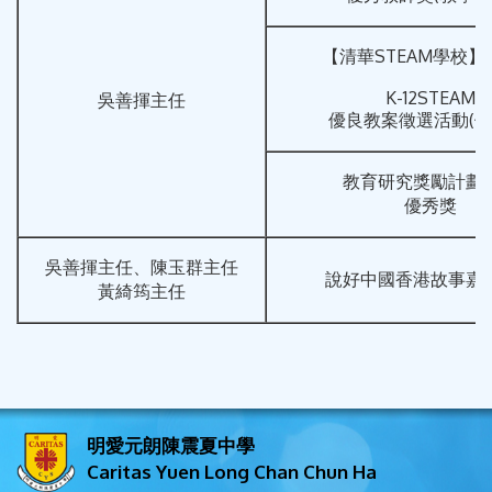
【清華STEAM學校】
K-12STEAM
吳善揮主任
優良教案徵選活動(優
教育研究獎勵計劃21
優秀獎
吳善揮主任、陳玉群主任
說好中國香港故事嘉
黃綺筠主任
明愛元朗陳震夏中學
Caritas Yuen Long Chan Chun Ha