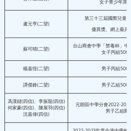
女子青少年黑帶
第三十三屆國際兒童
盧元亨(二望)
優異獎、網上最具
台山商會中學「禁毒杯」中
蘇可晴(二望)
女子丙組500
楊嘉恆(二望)
男子丙組500
譚傑鋒(二望)
男子乙組500
馮漢鐽(四信)、李振龍(四信)
元朗區中學分會2022-20
何家豪(四信)、陳展羽(四信)
男子乙組團
沈嘉偉(四信)
2022-2023年度全港中