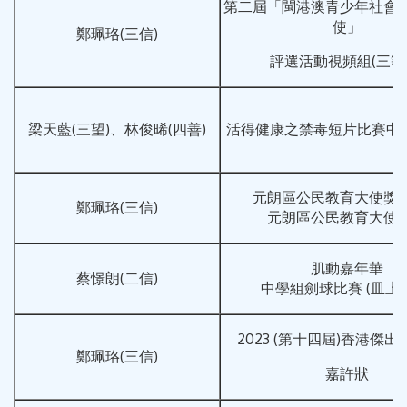
第二屆「閩港澳青少年社會
使」
鄭珮珞(三信)
評選活動視頻組(三等
梁天藍(三望)、林俊晞(四善)
活得健康之禁毒短片比賽中學
元朗區公民教育大使獎
鄭珮珞(三信)
元朗區公民教育大使
肌動嘉年華
蔡憬朗(二信)
中學組劍球比賽 (皿上
2023 (第十四屆)香港傑
鄭珮珞(三信)
嘉許狀