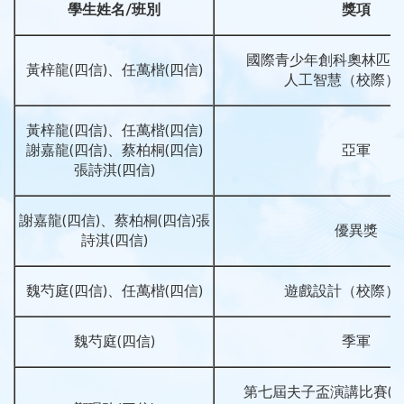
學生姓名
/
班別
獎項
國際青少年創科奧林匹克大
黃梓龍(四信)、任萬楷(四信)
人工智慧（校際）
黃梓龍(四信)、任萬楷(四信)
謝嘉龍(四信)、蔡柏桐(四信)
亞軍
張詩淇(四信)
謝嘉龍(四信)、蔡柏桐(四信)張
優異獎
詩淇(四信)
魏芍庭(四信)、任萬楷(四信)
遊戲設計（校際）
魏芍庭(四信)
季軍
第七屆夫子盃演講比賽(初