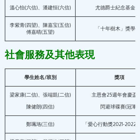
溫心怡(六信)、潘建恒(六信)
尤德爵士紀念基金
李紫青(四望)、陳嘉宝(五信)
「十年樹木」獎學
傅嘉晴(五望)
社會服務及其他表現
學生姓名
/
班別
獎項
梁家康(二信)、張端凱(二信)
主恩會25週年會慶盃
陳健朗(四信)
閃避球碟賽(冠軍)
鄭珮珞(三信)
「愛心行動獎2021-202