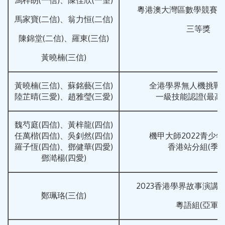
粵港澳大灣區數學競賽預選
馬家寶(二信)、翁力恒(二信)
三等獎
陳錦堂(二信)、羅東(三信)
黃曉楠(三信)
黃曉楠(三信)、蘇銘藝(三信)
全港學界無人機挑戰賽
陸芷晴(三愛)、趙雅瑩(三愛)
一級技能認證(最高
魏芍庭(四信)、黃梓龍(四信)
任萬楷(四信)、吳釗然(四信)
機甲大師2022青少
羅子恆(四信)、鄧健華(四愛)
香港站分組(季軍
鄧澔楊(四愛)
2023香港學界故事演講
鄭珮珞(三信)
粵語組(亞軍)