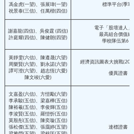
馮金虎(一望)、張展瑋(一望)
標準平台(季軍)
祝景泰(三信)、任萬楷(四信)
電子「股壇達人」
謝嘉龍(四信)、吳俊霆 (四信)
最高組合價值總
許庭耀(四信)、陳健朗(四望)
學校隊伍第6 
黃靜雯(六信)、陳遵晟(六望)
經濟資訊圖表大挑戰(2022/
周樂賢(六望)、劉永諾(六望)
譚可澄(六望)、趙志恆(六愛)
優異證書
陳文竣(六愛)
文嘉盈(六信)、方愷勵(六望)
李承駿(五信)、梁嘉樺(五信)
陳裕羲(五信)、李俊輝(五信)
李浚賢(五信)、羅愷忻(五信)
莫殷彤(五信)、陳奕璇(五信)
張松傑(五望)、張靄婷(五望)
達標證書
梁雅瑩(五望)、梁梓匡(五望)