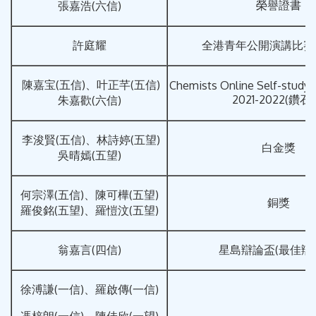
榮譽證書
張嘉浩(六信)
許庭耀
全港青年公開演講比賽(
陳嘉宝(五信)、叶正芊(五信)
Chemists Online Self-study
2021-2022(鑽石
朱嘉歡(六信)
李浚賢(五信)、林詩婷(五望)
白金獎
吳晴嫣(五望)
何宗澤(五信)、陳可樺(五望)
銅獎
羅俊銘(五望)、羅愷汶(五望)
翁嘉言(四信)
星島辯論盃(最佳辯
徐溥謙(一信)、羅啟傳(一信)
馮梓朗(一信)、陳佳欣(一望)