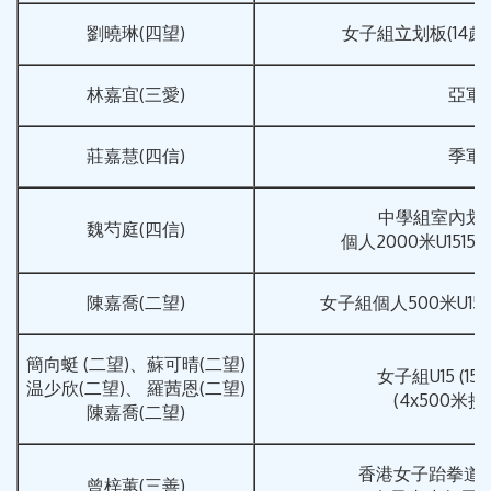
劉曉琳(四望)
女子組立划板(14歲
林嘉宜(三愛)
亞軍
莊嘉慧(四信)
季軍
中學組室內划
魏芍庭(四信)
個人2000米U1515
陳嘉喬(二望)
女子組個人500米U15
簡向蜓 (二望)、蘇可晴(二望)
女子組U15 (1
温少欣(二望)、 羅茜恩(二望)
(4x500米
陳嘉喬(二望)
香港女子跆拳道黑
曾梓蕙(三善)