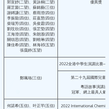
郭宣妤(二望)、黃詠桐(二望)
優異獎
羅芷茵(二望)、蘇銘藝(三信)
謝鎛謙(三望)、蔡雨澄(四信)
李振龍(四信)、莊嘉慧(四信)
柴瑞芳(四信)、吳俊霆(四信)
劉玟欣(四信)、張芷莹(四望)
王海澄(四望)、朱朗溵(四望)
關頌思(四望)、劉曉琳(四望)
陳佳希(四望)、林海祁(五望)
張靄婷(五望)
2022全港中學生演講比賽─
第二十九屆國際兒童
鄭珮珞(三信)
粵語故事演講比
冠軍、網上最具人氣獎
何諾希(五信)、叶正芊(五信)
2022 International Chemist