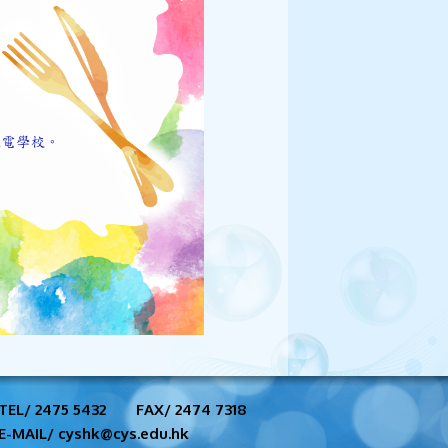
TEL/ 2475 5432
FAX/ 2474 7318
E-MAIL/ cyshk@cys.edu.hk