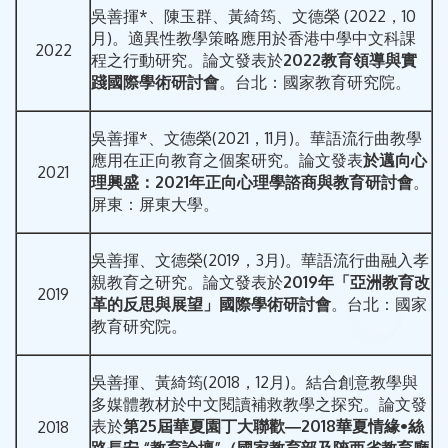
吳善揮*、陳玉群、黃綺筠、文德榮 (2022，10
月)。適異性教學策略應用於香港中學中文科課
2022
程之行動研究。論文發表於
2022教育領導與實
踐國際學術研討會
。台北：國家教育研究院。
吳善揮*、文德榮(2021，11月)。華語流行曲教學
應用在正向教育之個案研究。論文發表
於邁向心
2021
理興盛：2021年正向心理學諮商與教育研討會
。
屏東：屏東大學。
吳善揮、文德榮(2019，3月)。華語流行曲融入孝
親教育之研究。論文發表於
2019年「亞洲教育改
2019
革的反思與展望」國際學術研討會
。台北：國家
教育研究院。
吳善揮、黃綺筠(2018，12月)。結合創意教學與
多媒體教材於中文閱讀補救教學之探究。論文發
表於
第
25
屆華夏園丁大聯歡
―
2018
華夏情緣
•
絲
2018
路長安
“
教育論壇
”
（國家教育部
及陝西省教育廳