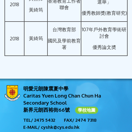
香港教育工作者
選舉」
2018
聯會
黃綺筠
優秀教師獎(教育研究)
台灣教育部
107年戶外教育學術研
討會
黃綺筠
2018
國民及學前教育
署
優秀論文奬
明愛元朗陳震夏中學
Caritas Yuen Long Chan Chun Ha
Secondary School
新界元朗西裕街66號
學校地圖
TEL/ 2475 5432
FAX/ 2474 7318
E-MAIL/ cyshk@cys.edu.hk