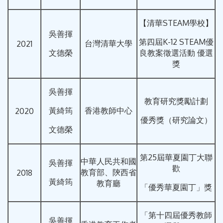
【清華STEAM學校】
吳善揮
第四屆K-12 STEAM優
台灣清華大學
2021
文德榮
良教案徵選活動 優選
獎
吳善揮
教育研究獎勵計劃
黃綺筠
香港教師中心
2020
優秀獎（研究論文）
文德榮
第25屆華夏園丁大聯
中華人民共和國
吳善揮
歡
教育部、陝西省
2018
黃綺筠
教育廳
「優秀華夏園丁」獎
「第十四屆優秀教師
吳善揮