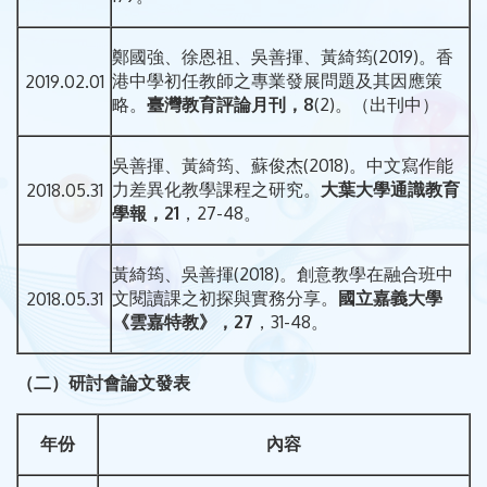
鄭國強、徐恩祖、吳善揮、黃綺筠(2019)。香
港中學初任教師之專業發展問題及其因應策
2019.02.01
略。
臺灣教育評論月刊，
8
(2)。（出刊中）
吳善揮、黃綺筠、蘇俊杰(2018)。中文寫作能
力差異化教學課程之研究。
大葉大學通識教育
2018.05.31
學報，
21
，27-48。
黃綺筠、吳善揮(2018)。創意教學在融合班中
文閱讀課之初探與實務分享。
國立嘉義大學
2018.05.31
《雲嘉特教》，
27
，31-48。
（二）研討會論文發表
年份
內容