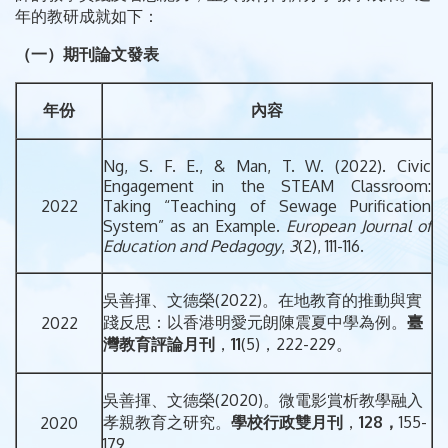
年的教研成就如下：
（一）期刊論文發表
年份
內容
Ng, S. F. E., & Man, T. W. (2022). Civic
Engagement in the STEAM Classroom:
2022
Taking “Teaching of Sewage Purification
System” as an Example.
European Journal of
Education and Pedagogy
,
3
(2), 111-116.
吳善揮、文德榮(2022)。在地教育的推動與實
踐反思：以香港明愛元朗陳震夏中學為例。
臺
2022
灣教育評論月刊
，
11
(5)，222-229。
吳善揮、文德榮(2020)。微電影賞析教學融入
孝親教育之研究。
學校行政雙月刊
，
128，
155-
2020
179。