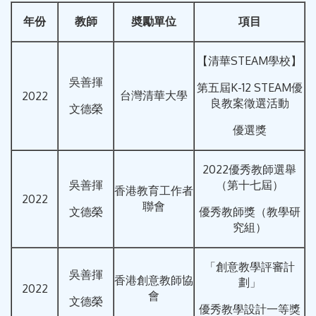
年份
教師
奬勵單位
項目
【清華STEAM學校】
吳善揮
第五屆K-12 STEAM優
台灣清華大學
2022
良教案徵選活動
文德榮
優選獎
2022優秀教師選舉
吳善揮
（第十七屆）
香港教育工作者
2022
聯會
文德榮
優秀教師獎（教學研
究組）
「創意教學評審計
吳善揮
香港創意教師協
劃」
2022
會
文德榮
優秀教學設計一等獎