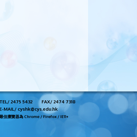
TEL/ 2475 5432
FAX/ 2474 7318
E-MAIL/ cyshk@cys.edu.hk
最佳瀏覽器為 Chrome / Firefox / IE11+