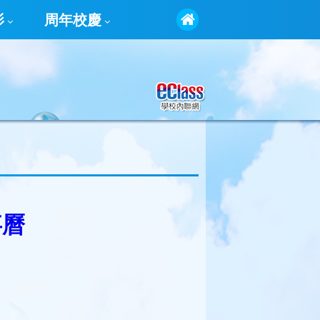
影
周年校慶
事曆