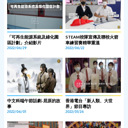
「可再生能源系統及綠化園
STEAM校隊宣傳及聯校火箭
區計劃」介紹影片
車練習賽精華重溫
2022/06/29
2022/06/22
中文科端午節話劇-屈原的故
香港電台「新人類、大世
事
界」節目專訪
2022/06/01
2022/01/26