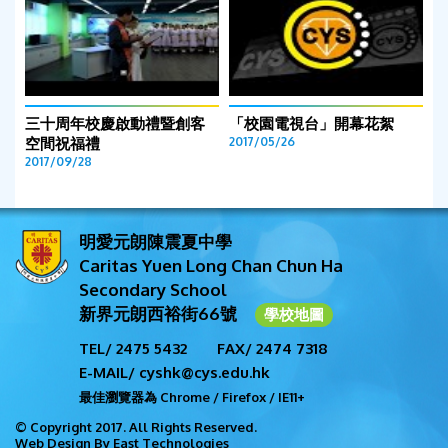
三十周年校慶啟動禮暨創客
「校園電視台」開幕花絮
空間祝福禮
2017/05/26
2017/09/28
明愛元朗陳震夏中學
Caritas Yuen Long Chan Chun Ha
Secondary School
新界元朗西裕街66號
學校地圖
TEL/ 2475 5432
FAX/ 2474 7318
E-MAIL/ cyshk@cys.edu.hk
最佳瀏覽器為 Chrome / Firefox / IE11+
© Copyright 2017. All Rights Reserved.
Web Design By East Technologies