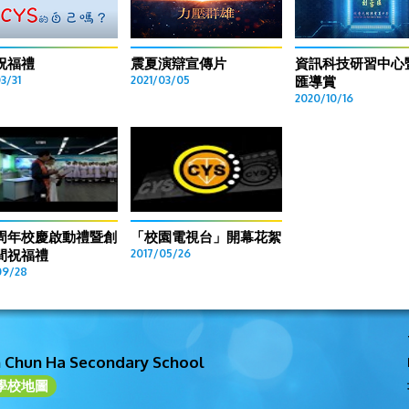
祝福禮
震夏演辯宣傳片
資訊科技研習中心
3/31
2021/03/05
匯導賞
2020/10/16
周年校慶啟動禮暨創
「校園電視台」開幕花絮
間祝福禮
2017/05/26
09/28
n Chun Ha Secondary School
學校地圖