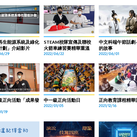
再生能源系統及綠化
STEAM校隊宣傳及聯校
中文科端午節話劇
計劃」介紹影片
火箭車練習賽精華重溫
的故事
06/29
2022/06/22
2022/06/01
級正向活動「成果發
中一級正向活動日
正向教育課程精華
2022/01/05
2021/12/16
01/19