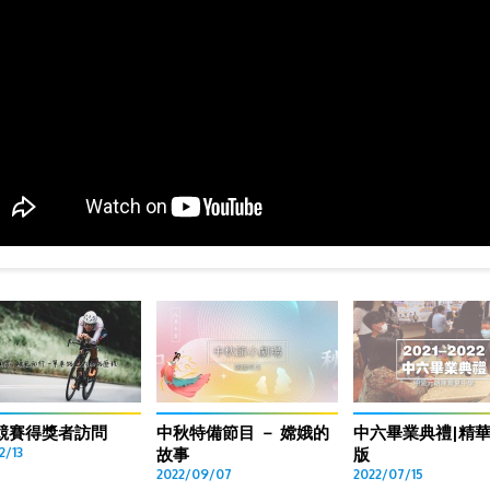
競賽得獎者訪問
中秋特備節目 － 嫦娥的
中六畢業典禮|精
2/13
故事
版
2022/09/07
2022/07/15