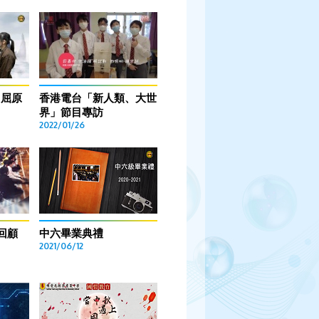
-屈原
香港電台「新人類、大世
界」節目專訪
2022/01/26
回顧
中六畢業典禮
2021/06/12