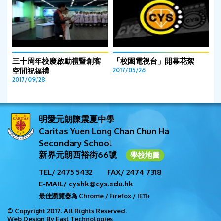
三十周年校慶啟動禮暨創客
「校園電視台」開幕花絮
空間祝福禮
2017/05/26
2017/09/28
明愛元朗陳震夏中學
Caritas Yuen Long Chan Chun Ha
Secondary School
新界元朗西裕街66號
學校地圖
TEL/ 2475 5432
FAX/ 2474 7318
E-MAIL/ cyshk@cys.edu.hk
最佳瀏覽器為 Chrome / Firefox / IE11+
© Copyright 2017. All Rights Reserved.
Web Design By East Technologies