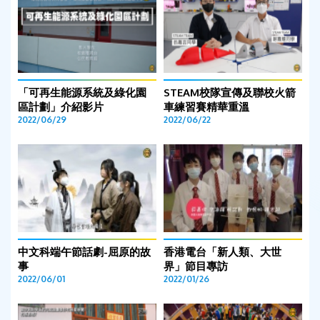
「可再生能源系統及綠化園
STEAM校隊宣傳及聯校火箭
區計劃」介紹影片
車練習賽精華重溫
2022/06/29
2022/06/22
中文科端午節話劇-屈原的故
香港電台「新人類、大世
事
界」節目專訪
2022/06/01
2022/01/26