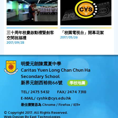
三十周年校慶啟動禮暨創客
「校園電視台」開幕花絮
空間祝福禮
2017/05/26
2017/09/28
明愛元朗陳震夏中學
Caritas Yuen Long Chan Chun Ha
Secondary School
新界元朗西裕街66號
學校地圖
TEL/ 2475 5432
FAX/ 2474 7318
E-MAIL/ cyshk@cys.edu.hk
最佳瀏覽器為 Chrome / Firefox / IE11+
© Copyright 2017. All Rights Reserved.
Web Design By East Technologies