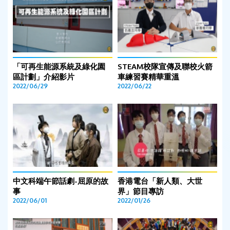
「可再生能源系統及綠化園
STEAM校隊宣傳及聯校火箭
區計劃」介紹影片
車練習賽精華重溫
2022/06/29
2022/06/22
中文科端午節話劇-屈原的故
香港電台「新人類、大世
事
界」節目專訪
2022/06/01
2022/01/26